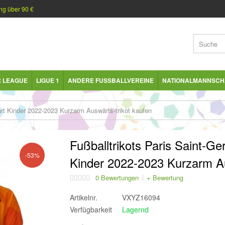
ng über 90 €
R LEAGUE
LIGUE 1
ANDERE FUSSBALLVEREINE
NATIONALMANNSCH
rt Kinder 2022-2023 Kurzarm Auswärts-trikot kaufen
Fußballtrikots Paris Saint-
-53%
Kinder 2022-2023 Kurzarm Au
0 Bewertungen
+ Bewertung
Artikelnr.
VXYZ16094
Verfügbarkeit
Lagernd