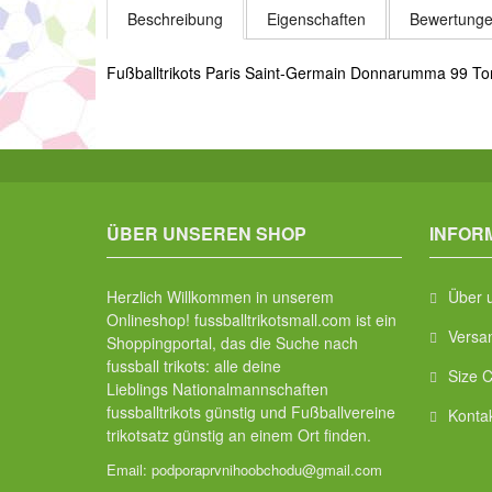
Beschreibung
Eigenschaften
Bewertunge
Fußballtrikots Paris Saint-Germain Donnarumma 99 Tor
ÜBER UNSEREN SHOP
INFOR
Herzlich Willkommen in unserem
Über 
Onlineshop! fussballtrikotsmall.com ist ein
Versa
Shoppingportal, das die Suche nach
fussball trikots: alle deine
Size C
Lieblings Nationalmannschaften
fussballtrikots günstig und Fußballvereine
Konta
trikotsatz günstig an einem Ort finden.
Email:
podporaprvnihoobchodu@gmail.com