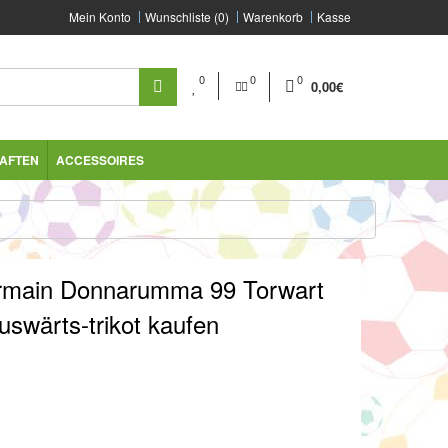
Mein Konto
Wunschliste (0)
Warenkorb
Kasse
0
0
0
0,00€
AFTEN
ACCESSOIRES
Germain Donnarumma 99 Torwart
swärts-trikot kaufen