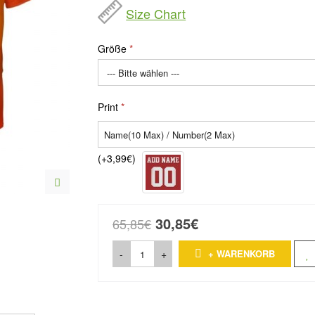
Size Chart
Größe
Print
(+3,99€)
30,85€
65,85€
-
+
+ WARENKORB