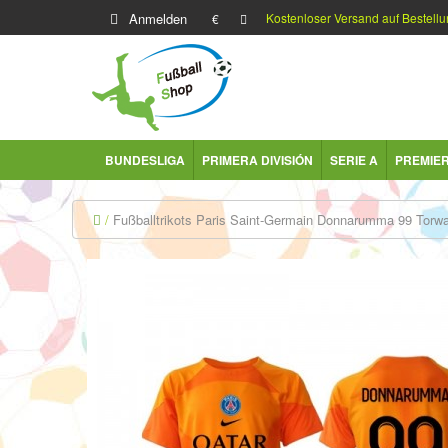
Anmelden
Kostenloser Versand auf Bestellu
€
BUNDESLIGA
PRIMERA DIVISIÓN
SERIE A
PREMIE
Fußballtrikots Paris Saint-Germain Donnarumma 99 Torwa