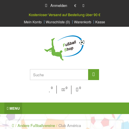
Anmelden
€
Kostenloser Versand auf Bestellung über 90 €
Mein Konto
Wunschliste (0)
Warenkorb
Kasse
0
0
0
MENU
Andere Fußballvereine
Club América