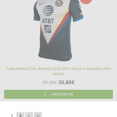
Fußballtrikots Club América 2020-2021 Kurzarm Auswärts-trikot
kaufen
30,85€
65,85€
+ WARENKORB
1
2
>
>|