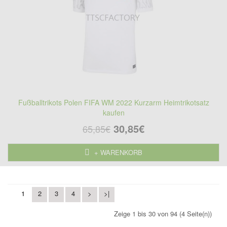
Fußballtrikots Polen FIFA WM 2022 Kurzarm Heimtrikotsatz
kaufen
30,85€
65,85€
+ WARENKORB
1
2
3
4
>
>|
Zeige 1 bis 30 von 94 (4 Seite(n))