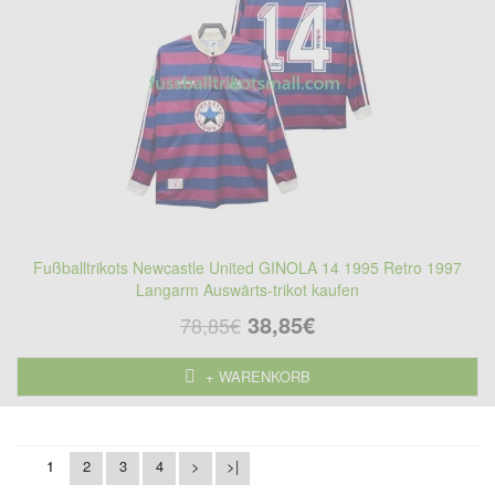
Fußballtrikots Newcastle United GINOLA 14 1995 Retro 1997
Langarm Auswärts-trikot kaufen
38,85€
78,85€
+ WARENKORB
1
2
3
4
>
>|