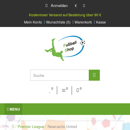
Anmelden
€
Kostenloser Versand auf Bestellung über 90 €
Mein Konto
Wunschliste (0)
Warenkorb
Kasse
0
0
0
MENU
Premier League
Newcastle United