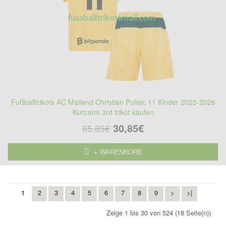
Fußballtrikots AC Mailand Christian Pulisic 11 Kinder 2025-2026
Kurzarm 3rd trikot kaufen
30,85€
65,85€
+ WARENKORB
1
2
3
4
5
6
7
8
9
>
>|
Zeige 1 bis 30 von 524 (18 Seite(n))