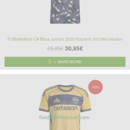
Fußballtrikots CA Boca Juniors 2025 Kurzarm 3rd trikot kaufen
30,85€
65,85€
+ WARENKORB
-53%