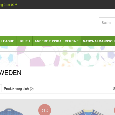
ng über 90 €
R LEAGUE
LIGUE 1
ANDERE FUSSBALLVEREINE
NATIONALMANNSCH
WEDEN
Produktvergleich (0)
S
-53%