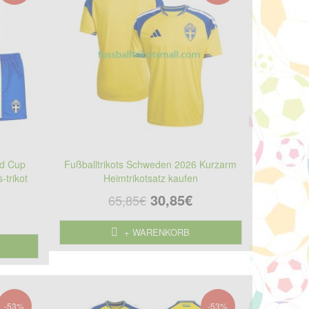
ld Cup
Fußballtrikots Schweden 2026 Kurzarm
-trikot
Heimtrikotsatz kaufen
30,85€
65,85€
+ WARENKORB
-53%
-53%