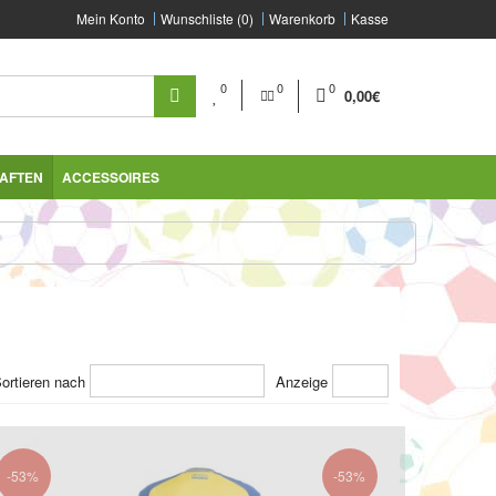
Mein Konto
Wunschliste (0)
Warenkorb
Kasse
0
0
0
0,00€
AFTEN
ACCESSOIRES
ortieren nach
Anzeige
-53%
-53%