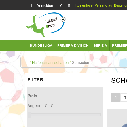
Anmelden
Kostenloser Versand auf Bestellu
€
BUNDESLIGA
PRIMERA DIVISIÓN
SERIE A
PREMIE
Nationalmannschaften
Schweden
SCH
FILTER
Preis
Angebot:
€ -
€