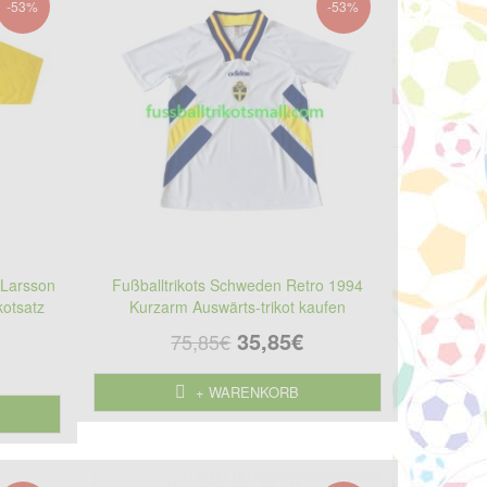
-53%
-53%
 Larsson
Fußballtrikots Schweden Retro 1994
kotsatz
Kurzarm Auswärts-trikot kaufen
35,85€
75,85€
+ WARENKORB