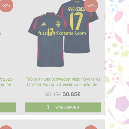
-53%
-53%
rt 2025-
Fußballtrikots Schweden Viktor Gyokeres
kaufen
17 2024 Kurzarm Auswärts-trikot kaufen
30,85€
65,85€
+ WARENKORB