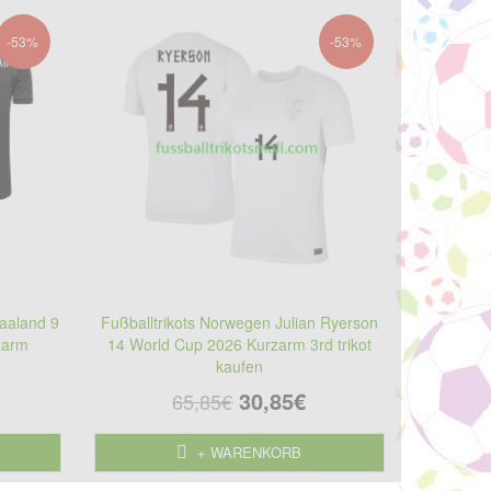
-53%
-53%
Haaland 9
Fußballtrikots Norwegen Julian Ryerson
zarm
14 World Cup 2026 Kurzarm 3rd trikot
kaufen
30,85€
65,85€
+ WARENKORB