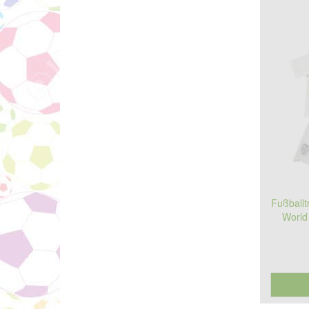
Fußballt
World