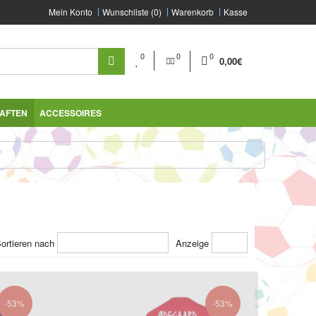
Mein Konto
Wunschliste (0)
Warenkorb
Kasse
0
0
0
0,00€
AFTEN
ACCESSOIRES
ortieren nach
Anzeige
-53%
-53%