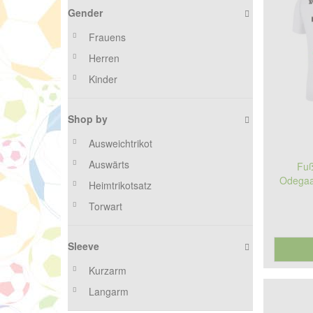
Gender
Frauens
Herren
Kinder
Shop by
Ausweichtrikot
Auswärts
Fuß
Odegaa
Heimtrikotsatz
Torwart
Sleeve
Kurzarm
Langarm