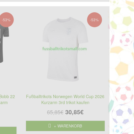
-53%
-53%
 Bobb 22
Fußballtrikots Norwegen World Cup 2026
zarm
Kurzarm 3rd trikot kaufen
30,85€
65,85€
+ WARENKORB