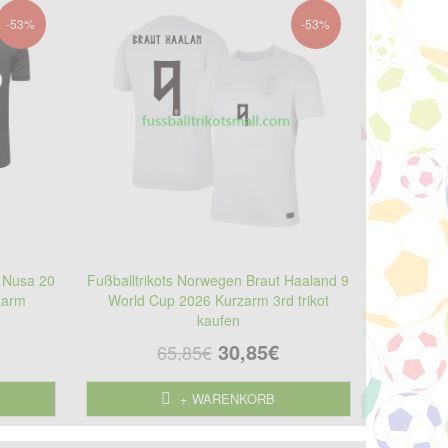
-53%
-53%
o Nusa 20
Fußballtrikots Norwegen Braut Haaland 9
zarm
World Cup 2026 Kurzarm 3rd trikot
kaufen
30,85€
65,85€
+ WARENKORB