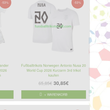
-53%
-53%
xander
Fußballtrikots Norwegen Antonio Nusa 20
 2026
World Cup 2026 Kurzarm 3rd trikot
n
kaufen
30,85€
65,85€
+ WARENKORB