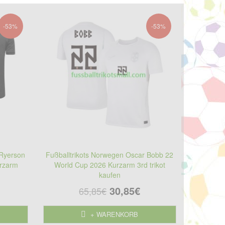
-53%
-53%
 Ryerson
Fußballtrikots Norwegen Oscar Bobb 22
urzarm
World Cup 2026 Kurzarm 3rd trikot
kaufen
30,85€
65,85€
+ WARENKORB