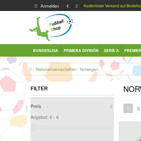
Anmelden
Kostenloser Versand auf Bestellu
€
BUNDESLIGA
PRIMERA DIVISIÓN
SERIE A
PREMIE
Nationalmannschaften
Norwegen
NOR
FILTER
Preis
Angebot:
€ -
€