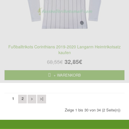
Fußballtrikots Corinthians 2019-2020 Langarm Heimtrikotsatz
kaufen
32,85€
68,55€
+ WARENKORB
1
2
>
>|
Zeige 1 bis 30 von 34 (2 Seite(n))