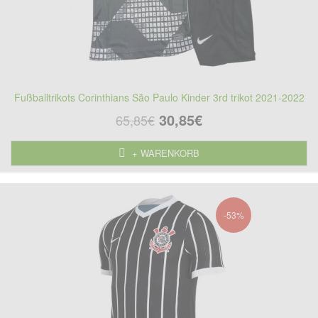
Fußballtrikots Corinthians São Paulo Kinder 3rd trikot 2021-2022
30,85€
65,85€
+ WARENKORB
-53%