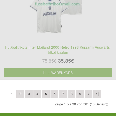
Fußballtrikots Inter Mailand 2000 Retro 1998 Kurzarm Auswärts-
trikot kaufen
35,85€
75,85€
+ WARENKORB
1
2
3
4
5
6
7
8
9
>
>|
Zeige 1 bis 30 von 361 (13 Seite(n))