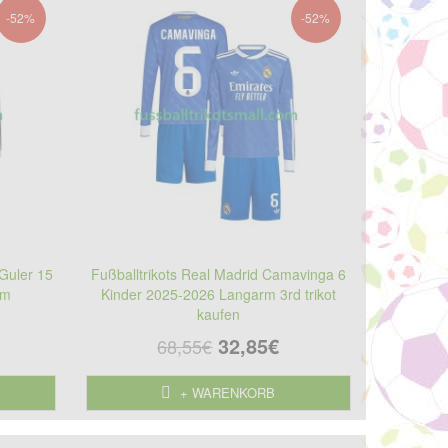
-52%
-52%
 Guler 15
Fußballtrikots Real Madrid Camavinga 6
rm
Kinder 2025-2026 Langarm 3rd trikot
kaufen
32,85€
68,55€
+ WARENKORB