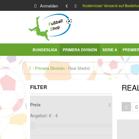
Anmelden
Kostenloser Versand auf Bestellu
€
BUNDESLIGA
PRIMERA DIVISIÓN
SERIE A
PREMIE
Primera División
Real Madrid
REA
FILTER
Preis
Angebot:
€ -
€