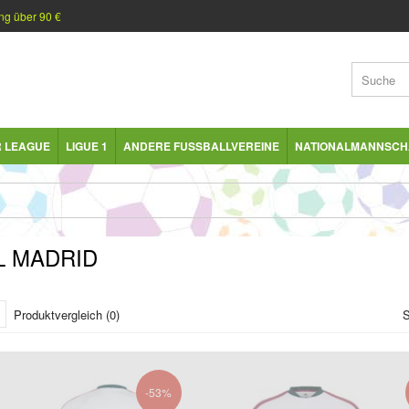
ng über 90 €
R LEAGUE
LIGUE 1
ANDERE FUSSBALLVEREINE
NATIONALMANNSCH
L MADRID
Produktvergleich (0)
S
-53%