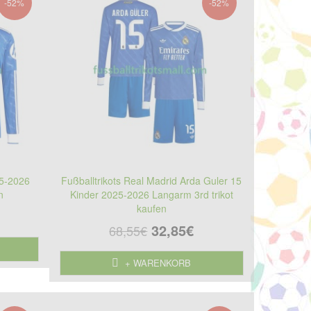
-52%
-52%
25-2026
Fußballtrikots Real Madrid Arda Guler 15
n
Kinder 2025-2026 Langarm 3rd trikot
kaufen
32,85€
68,55€
+ WARENKORB