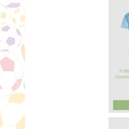
Fußba
Courto