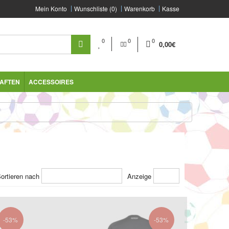
Mein Konto
Wunschliste (0)
Warenkorb
Kasse
0
0
0
0,00€
AFTEN
ACCESSOIRES
ortieren nach
Anzeige
-53%
-53%