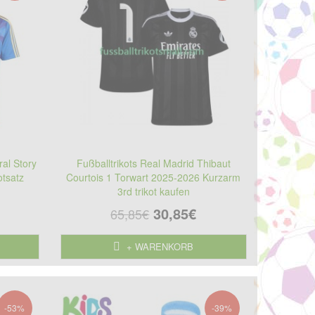
ral Story
Fußballtrikots Real Madrid Thibaut
tsatz
Courtois 1 Torwart 2025-2026 Kurzarm
3rd trikot kaufen
30,85€
65,85€
+ WARENKORB
-53%
-39%