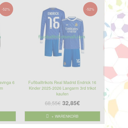
-52%
-52%
avinga 6
Fußballtrikots Real Madrid Endrick 16
rm
Kinder 2025-2026 Langarm 3rd trikot
kaufen
32,85€
68,55€
+ WARENKORB