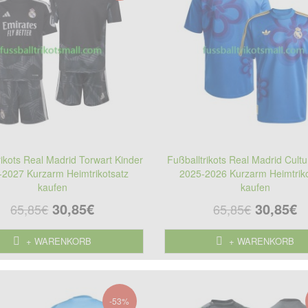
rikots Real Madrid Torwart Kinder
Fußballtrikots Real Madrid Cultu
-2027 Kurzarm Heimtrikotsatz
2025-2026 Kurzarm Heimtriko
kaufen
kaufen
30,85€
30,85€
65,85€
65,85€
+ WARENKORB
+ WARENKORB
-53%