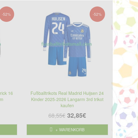
-52%
-52%
rick 16
Fußballtrikots Real Madrid Huijsen 24
rm
Kinder 2025-2026 Langarm 3rd trikot
kaufen
32,85€
68,55€
+ WARENKORB