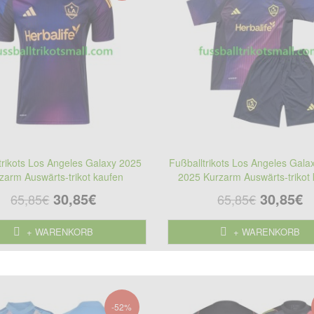
trikots Los Angeles Galaxy 2025
Fußballtrikots Los Angeles Gala
zarm Auswärts-trikot kaufen
2025 Kurzarm Auswärts-trikot
30,85€
30,85€
65,85€
65,85€
+ WARENKORB
+ WARENKORB
-52%