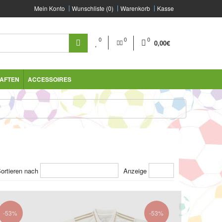
Mein Konto
Wunschliste (0)
Warenkorb
Kasse
0
0
0
0,00€
AFTEN
ACCESSOIRES
ortieren nach
Anzeige
-53%
-53%