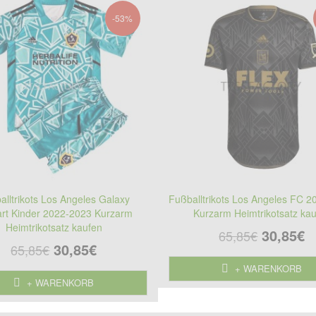
-53%
alltrikots Los Angeles Galaxy
Fußballtrikots Los Angeles FC 
rt Kinder 2022-2023 Kurzarm
Kurzarm Heimtrikotsatz ka
Heimtrikotsatz kaufen
30,85€
65,85€
30,85€
65,85€
+ WARENKORB
+ WARENKORB