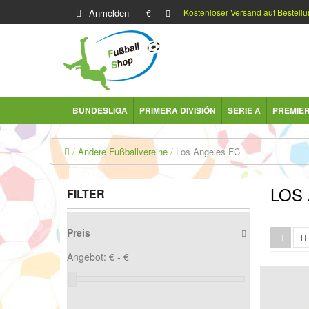
Anmelden
Kostenloser Versand auf Bestellu
€
BUNDESLIGA
PRIMERA DIVISIÓN
SERIE A
PREMIE
Andere Fußballvereine
Los Angeles FC
LOS
FILTER
Preis
Angebot:
€ -
€