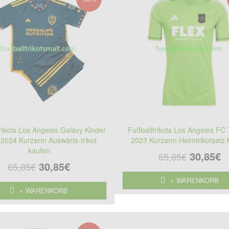
rikots Los Angeles Galaxy Kinder
Fußballtrikots Los Angeles FC 
2024 Kurzarm Auswärts-trikot
2023 Kurzarm Heimtrikotsatz 
kaufen
30,85€
65,85€
30,85€
65,85€
+ WARENKORB
+ WARENKORB