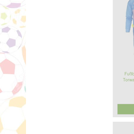
Fußb
Torwa