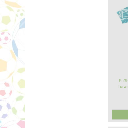
Fußb
Torwa