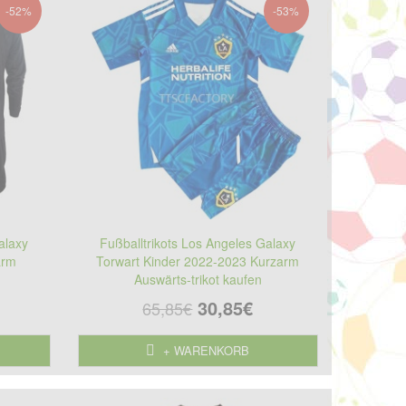
-52%
-53%
alaxy
Fußballtrikots Los Angeles Galaxy
arm
Torwart Kinder 2022-2023 Kurzarm
Auswärts-trikot kaufen
30,85€
65,85€
+ WARENKORB