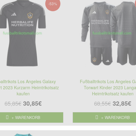
-53%
alltrikots Los Angeles Galaxy
Fußballtrikots Los Angeles G
t 2023 Kurzarm Heimtrikotsatz
Torwart Kinder 2023 Lang
kaufen
Heimtrikotsatz kaufen
30,85€
32,85€
65,85€
68,55€
+ WARENKORB
+ WARENKORB