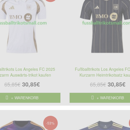
lltrikots Los Angeles FC 2025
Fußballtrikots Los Angeles F
zarm Auswärts-trikot kaufen
Kurzarm Heimtrikotsatz ka
30,85€
30,85€
65,85€
65,85€
+ WARENKORB
+ WARENKORB
-53%