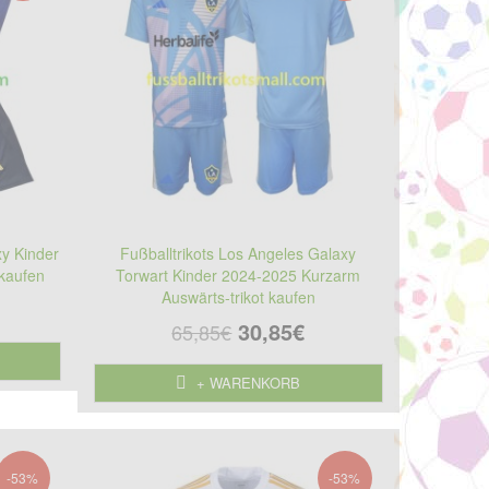
xy Kinder
Fußballtrikots Los Angeles Galaxy
 kaufen
Torwart Kinder 2024-2025 Kurzarm
Auswärts-trikot kaufen
30,85€
65,85€
+ WARENKORB
-53%
-53%