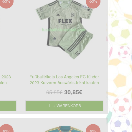
-53%
-53%
C 2023
Fußballtrikots Los Angeles FC Kinder
ufen
2023 Kurzarm Auswärts-trikot kaufen
30,85€
65,85€
+ WARENKORB
-53%
-53%