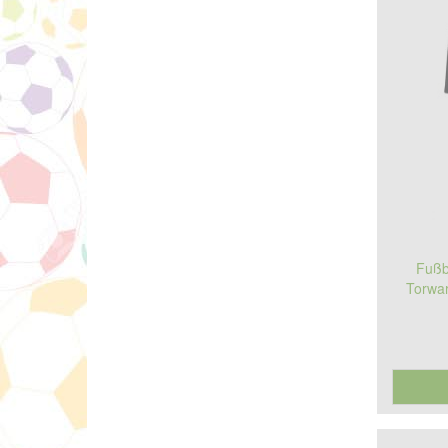
Fußb
Torwar