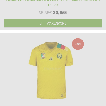
Fußballtrikots Kamerun FIFA WM 2022 Kurzarm Heimtrikotsatz
kaufen
30,85€
65,85€
+ WARENKORB
-53%