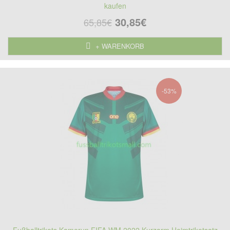
kaufen
30,85€
65,85€
+ WARENKORB
-53%