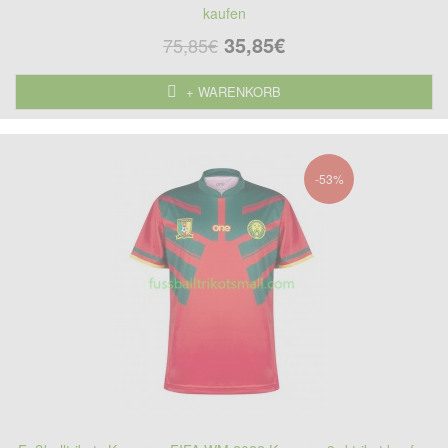
kaufen
35,85€
75,85€
+ WARENKORB
-53%