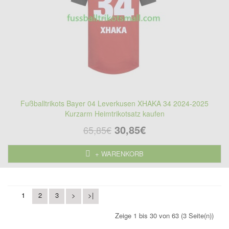
Fußballtrikots Bayer 04 Leverkusen XHAKA 34 2024-2025
Kurzarm Heimtrikotsatz kaufen
30,85€
65,85€
+ WARENKORB
1
2
3
>
>|
Zeige 1 bis 30 von 63 (3 Seite(n))