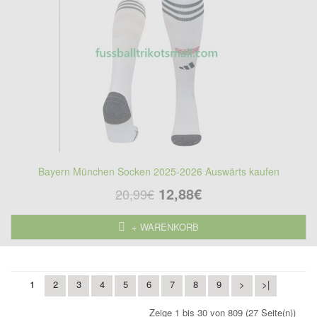
Bayern München Socken 2025-2026 Auswärts kaufen
12,88€
20,99€
+ WARENKORB
1
2
3
4
5
6
7
8
9
>
>|
Zeige 1 bis 30 von 809 (27 Seite(n))