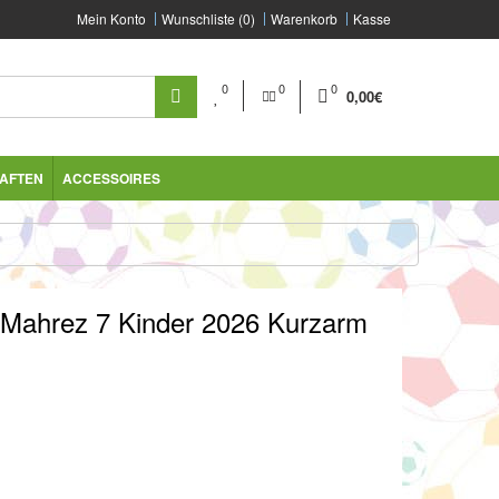
Mein Konto
Wunschliste (0)
Warenkorb
Kasse
0
0
0
0,00€
AFTEN
ACCESSOIRES
d Mahrez 7 Kinder 2026 Kurzarm