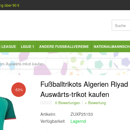
ng über 90 €
R LEAGUE
LIGUE 1
ANDERE FUSSBALLVEREINE
NATIONALMANNSCH
arm Auswärts-trikot kaufen
Fußballtrikots Algerien Riya
-53%
Auswärts-trikot kaufen
0 Bewertungen
+ Bewertung
Artikelnr.
ZUXP25153
Verfügbarkeit
Lagernd