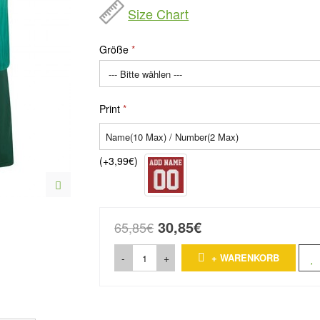
Size Chart
Größe
Print
(+3,99€)
30,85€
65,85€
-
+
+ WARENKORB