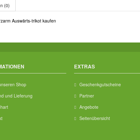
n (0)
rzarm Auswärts-trikot kaufen
MATIONEN
EXTRAS
unseren Shop
Geschenkgutscheine
nd und Lieferung
Partner
hart
Angebote
kt
Seitenübersicht