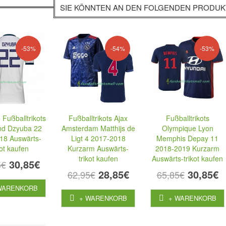
SIE KÖNNTEN AN DEN FOLGENDEN PRODUKT
-53%
-54%
-53%
 Fußballtrikots
Fußballtrikots Ajax
Fußballtrikots
nd Dzyuba 22
Amsterdam Matthijs de
Olympique Lyon
8 Auswärts-
Ligt 4 2017-2018
Memphis Depay 11
kot kaufen
Kurzarm Auswärts-
2018-2019 Kurzarm
trikot kaufen
Auswärts-trikot kaufen
30,85€
5€
28,85€
30,85€
62,95€
65,85€
WARENKORB
+ WARENKORB
+ WARENKORB