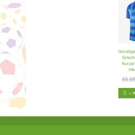
Günstige
Griech
Kurzar
tri
65,8
+ 