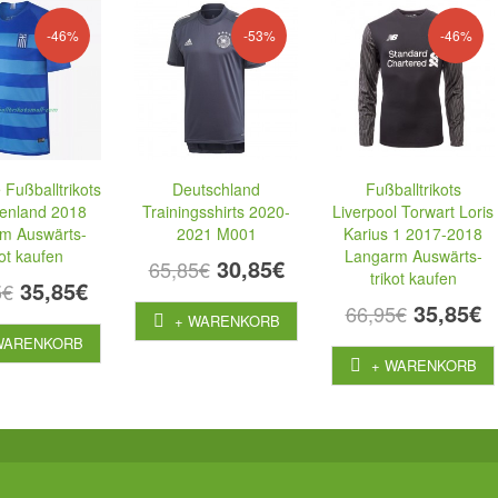
-46%
-53%
-46%
 Fußballtrikots
Deutschland
Fußballtrikots
enland 2018
Trainingsshirts 2020-
Liverpool Torwart Loris
m Auswärts-
2021 M001
Karius 1 2017-2018
kot kaufen
Langarm Auswärts-
30,85€
65,85€
trikot kaufen
35,85€
5€
35,85€
66,95€
+ WARENKORB
WARENKORB
+ WARENKORB