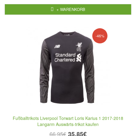
+ WARENKORB
-46%
Fußballtrikots Liverpool Torwart Loris Karius 1 2017-2018
Langarm Auswärts-trikot kaufen
35,85€
66,95€