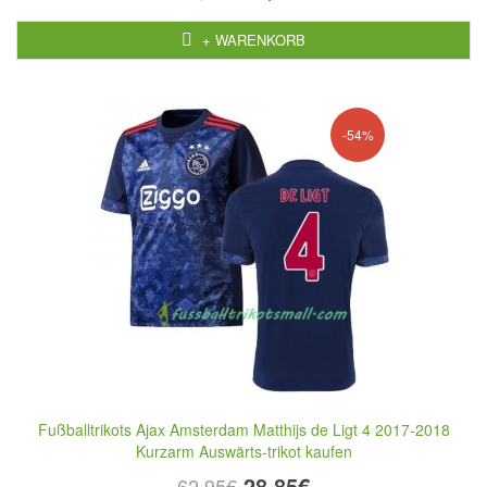
+ WARENKORB
-54%
Fußballtrikots Ajax Amsterdam Matthijs de Ligt 4 2017-2018
Kurzarm Auswärts-trikot kaufen
28,85€
62,95€