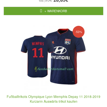
+ WARENKORB
-53%
Fußballtrikots Olympique Lyon Memphis Depay 11 2018-2019
Kurzarm Auswärts-trikot kaufen