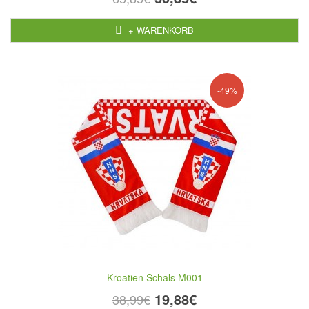
+ WARENKORB
-49%
Kroatien Schals M001
19,88€
38,99€